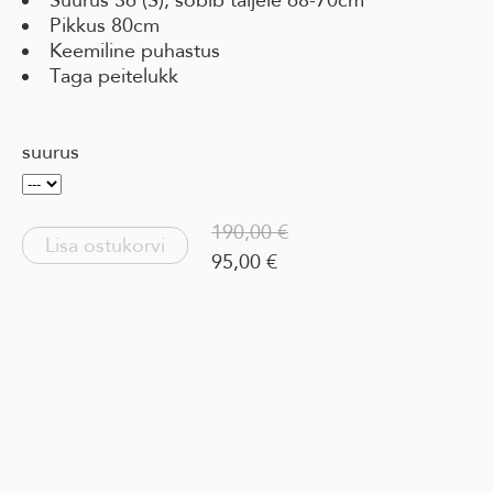
Pikkus 80cm
Keemiline puhastus
Taga peitelukk
suurus
190,00 €
Lisa ostukorvi
95,00 €