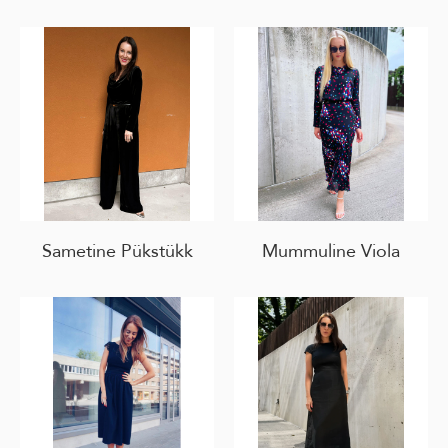
Sametine Pükstükk
Mummuline Viola